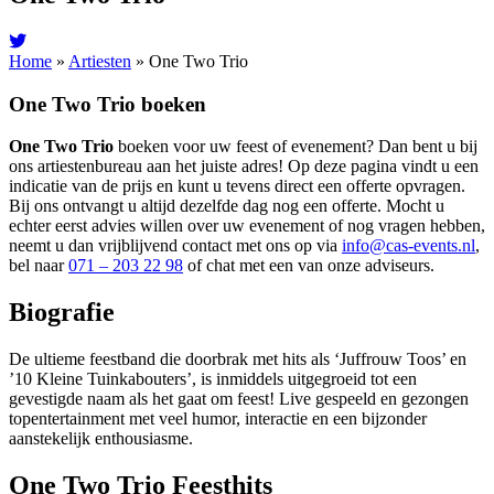
Home
»
Artiesten
»
One Two Trio
One Two Trio boeken
One Two Trio
boeken voor uw feest of evenement? Dan bent u bij
ons artiestenbureau aan het juiste adres! Op deze pagina vindt u een
indicatie van de prijs en kunt u tevens direct een offerte opvragen.
Bij ons ontvangt u altijd dezelfde dag nog een offerte. Mocht u
echter eerst advies willen over uw evenement of nog vragen hebben,
neemt u dan vrijblijvend contact met ons op via
info@cas-events.nl
,
bel naar
071 – 203 22 98
of chat met een van onze adviseurs.
Biografie
De ultieme feestband die doorbrak met hits als ‘Juffrouw Toos’ en
’10 Kleine Tuinkabouters’, is inmiddels uitgegroeid tot een
gevestigde naam als het gaat om feest! Live gespeeld en gezongen
topentertainment met veel humor, interactie en een bijzonder
aanstekelijk enthousiasme.
One Two Trio Feesthits