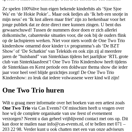
Ze spelen 100%live hun eigen bekende kinderhits als ‘Sjoe Sjoe
Wa’ en ‘de Hokie Pokie’.. Maar ook liedjes als ‘Ik heb een snotje in
mijn neus’ en ‘Ik lust alleen maar friet’ zijn zo herkenbaar voor het
jonge publiek dat ze deze direct mee kunnen zingen. U bent dus
gewaarschuwd! Tussen de nummers door doen er zich allerlei
dolkomische, cabareteske situaties voor, die ook bij de ouders flink
op de lachspieren werken. Niet voor niets wordt de One Two Trio
kindershow omarmd door kinder t.v programma’s als ‘De BZT
Show’ of ‘De Schatkist’ van Telekids en ook zijn zij al meerdere
jaren de ”huisband” van Sinterklaas tijdens het jaarlijkse ‘RTL grote
club van Sinterklaasfeest’! One Two Trio Kindershow heeft tijdens
de Sinterklaas en Kerst periode een doldwaze thema show die ieder
jaar voor heel veel blijde gezichtjes zorgt! De One Two Trio
Kindershow: zo leuk dat iedere volwassene weer kind wil zijn!
One Two Trio huren
Wilt u graag meer informatie over het boeken van een artiest zoals
One Two Trio
via Cas Events? Of misschien heeft u vragen over
hoe wij de complete organisatie van uw feest of evenement
verzorgen? Neemt u dan geheel vrijblijvend contact met ons op. Dit
kan door te mailen naar info@cas-events.nl, of te bellen met 071 –
203 22 98. Verder kunt u ook chatten met een van onze adviseurs