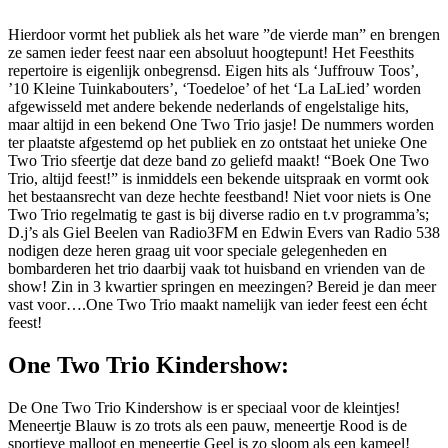
Hierdoor vormt het publiek als het ware ”de vierde man” en brengen
ze samen ieder feest naar een absoluut hoogtepunt! Het Feesthits
repertoire is eigenlijk onbegrensd. Eigen hits als ‘Juffrouw Toos’,
’10 Kleine Tuinkabouters’, ‘Toedeloe’ of het ‘La LaLied’ worden
afgewisseld met andere bekende nederlands of engelstalige hits,
maar altijd in een bekend One Two Trio jasje! De nummers worden
ter plaatste afgestemd op het publiek en zo ontstaat het unieke One
Two Trio sfeertje dat deze band zo geliefd maakt! “Boek One Two
Trio, altijd feest!” is inmiddels een bekende uitspraak en vormt ook
het bestaansrecht van deze hechte feestband! Niet voor niets is One
Two Trio regelmatig te gast is bij diverse radio en t.v programma’s;
D.j’s als Giel Beelen van Radio3FM en Edwin Evers van Radio 538
nodigen deze heren graag uit voor speciale gelegenheden en
bombarderen het trio daarbij vaak tot huisband en vrienden van de
show! Zin in 3 kwartier springen en meezingen? Bereid je dan meer
vast voor….One Two Trio maakt namelijk van ieder feest een écht
feest!
One Two Trio Kindershow:
De One Two Trio Kindershow is er speciaal voor de kleintjes!
Meneertje Blauw is zo trots als een pauw, meneertje Rood is de
sportieve malloot en meneertje Geel is zo sloom als een kameel!