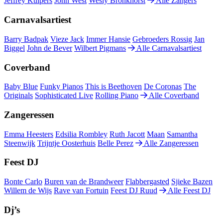
Jeffrey Kuipers
John West
Wesly Bronkhorst
Alle Zangers
Carnavalsartiest
Barry Badpak
Vieze Jack
Immer Hansie
Gebroeders Rossig
Jan
Biggel
John de Bever
Wilbert Pigmans
Alle Carnavalsartiest
Coverband
Baby Blue
Funky Pianos
This is Beethoven
De Coronas
The
Originals
Sophisticated Live
Rolling Piano
Alle Coverband
Zangeressen
Emma Heesters
Edsilia Rombley
Ruth Jacott
Maan
Samantha
Steenwijk
Trijntje Oosterhuis
Belle Perez
Alle Zangeressen
Feest DJ
Bonte Carlo
Buren van de Brandweer
Flabbergasted
Sjieke Bazen
Willem de Wijs
Rave van Fortuin
Feest DJ Ruud
Alle Feest DJ
Dj’s