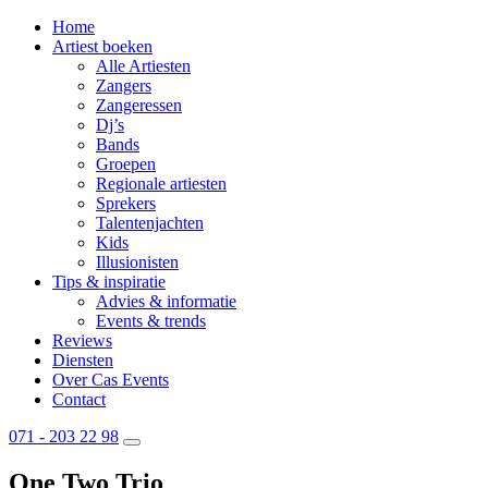
Home
Artiest boeken
Alle Artiesten
Zangers
Zangeressen
Dj’s
Bands
Groepen
Regionale artiesten
Sprekers
Talentenjachten
Kids
Illusionisten
Tips & inspiratie
Advies & informatie
Events & trends
Reviews
Diensten
Over Cas Events
Contact
071 - 203 22 98
One Two Trio