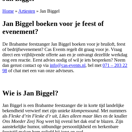
Home
»
Artiesten
»
Jan Biggel
Jan Biggel boeken voor je feest of
evenement?
De Brabantse feestzanger Jan Biggel boeken voor je bruiloft, feest
of bedrijfsevenement? Cas Events regelt dit graag voor je. Vraag
direct een vrijblijvende offerte aan en je ontvangt dezelfde werkdag
nog een reactie. Eerst advies nodig of wil je iets bespreken? Neem
dan gerust contact op via
info@cas-events.nl
, bel met
071 – 203 22
98
of chat met een van onze adviseurs.
Wie is Jan Biggel?
Jan Biggel is een Brabantse feestzanger die in korte tijd landelijke
bekendheid verwierf met zijn unieke
klompensound
. Met nummers
als
Fleske d’rin Fleske d’r uit
,
Likes alleen maar likes
en de knaller
Ons Moeder Zeej Nog
weet hij overal het dak eraf te blazen. Zijn
aanstekelijke humor, uitbundige persoonlijkheid en herkenbare
feeststijl maken hem geliefd bij jong en oud.