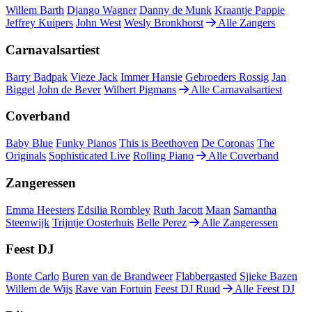
Willem Barth
Django Wagner
Danny de Munk
Kraantje Pappie
Jeffrey Kuipers
John West
Wesly Bronkhorst
Alle Zangers
Carnavalsartiest
Barry Badpak
Vieze Jack
Immer Hansie
Gebroeders Rossig
Jan
Biggel
John de Bever
Wilbert Pigmans
Alle Carnavalsartiest
Coverband
Baby Blue
Funky Pianos
This is Beethoven
De Coronas
The
Originals
Sophisticated Live
Rolling Piano
Alle Coverband
Zangeressen
Emma Heesters
Edsilia Rombley
Ruth Jacott
Maan
Samantha
Steenwijk
Trijntje Oosterhuis
Belle Perez
Alle Zangeressen
Feest DJ
Bonte Carlo
Buren van de Brandweer
Flabbergasted
Sjieke Bazen
Willem de Wijs
Rave van Fortuin
Feest DJ Ruud
Alle Feest DJ