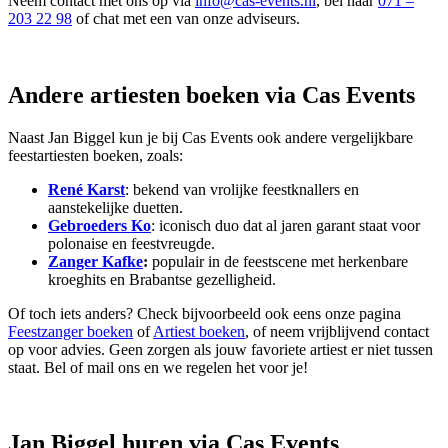
Neem contact met ons op via
info@cas-events.nl
, bel naar
071 –
203 22 98
of chat met een van onze adviseurs.
Andere artiesten boeken via Cas Events
Naast Jan Biggel kun je bij Cas Events ook andere vergelijkbare
feestartiesten boeken, zoals:
René Karst
: bekend van vrolijke feestknallers en
aanstekelijke duetten.
Gebroeders Ko
: iconisch duo dat al jaren garant staat voor
polonaise en feestvreugde.
Zanger Kafke
:
populair in de feestscene met herkenbare
kroeghits en Brabantse gezelligheid.
Of toch iets anders? Check bijvoorbeeld ook eens onze pagina
Feestzanger boeken
of
Artiest boeken
, of neem vrijblijvend contact
op voor advies. Geen zorgen als jouw favoriete artiest er niet tussen
staat. Bel of mail ons en we regelen het voor je!
Jan Biggel huren via Cas Events