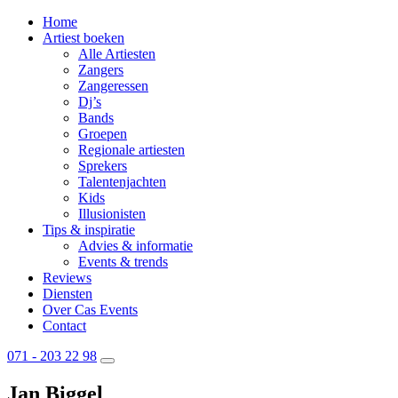
Home
Artiest boeken
Alle Artiesten
Zangers
Zangeressen
Dj’s
Bands
Groepen
Regionale artiesten
Sprekers
Talentenjachten
Kids
Illusionisten
Tips & inspiratie
Advies & informatie
Events & trends
Reviews
Diensten
Over Cas Events
Contact
071 - 203 22 98
Jan Biggel